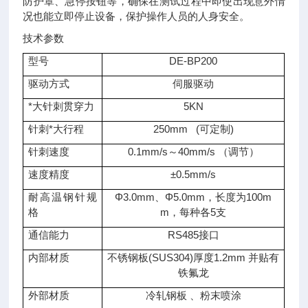
防护罩、急停按钮等，确保在测试过程中即使出现意外情
况也能立即停止设备，保护操作人员的人身安全。
技术参数
型号
DE-BP200
驱动方式
伺服驱动
*大针刺贯穿力
5KN
针刺*大行程
250mm (可定制)
针刺速度
0.1mm/s～40mm/s （调节）
速度精度
±0.5mm/s
耐高温钢针规
Φ3.0mm、Φ5.0mm，长度为100m
格
m，每种各5支
通信能力
RS485接口
内部材质
不锈钢板(SUS304)厚度1.2mm 并贴有
铁氟龙
外部材质
冷轧钢板 、粉末喷涂