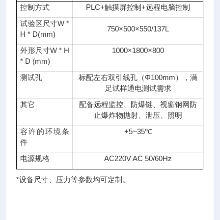
控制方式
PLC+触摸屏控制+远程电脑控制
试验区尺寸W *
750×500×550/137L
H * D(mm)
外形尺寸W * H
1000×1800×800
* D (mm)
测试孔
标配左右双引线孔（Φ100mm），满
足试样通电测试需求
其它
配备远程监控、防爆链、视窗钢网防
止爆炸物抛射、泄压、照明
容许的环境条
+5~35℃
件
电源规格
AC220V AC 50/60Hz
*设备尺寸、压力等参数均可定制。