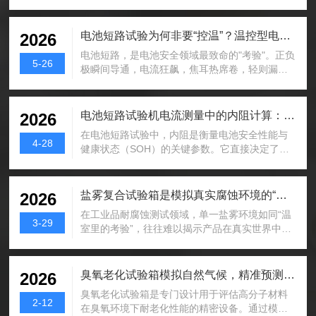
忙完一轮发现问题还在——因为堵塞从来不是唯1
柔软湿布擦拭箱体表面及内胆，清除灰尘、油
的元凶，甚至在不少场景下，它排不进前三。喷
污。禁用含化学成分清洁剂，以防腐蚀材质。特
雾量不均匀的本质是盐雾在箱体内的"分配失衡"，
电池短路试验为何非要“控温”？温控型电池短路试验机的碾压级优势
2026
别注意门封条缝隙清洁，避免异物堆积影响密封
而分配失衡的源头远比一只喷嘴复杂得多。一、
性。2.电源与线路检查：...
电池短路，是电池安全领域最致命的"考验"。正负
五个被严重低估的非堵塞原因盐雾试验箱箱体水
5-26
极瞬间导通，电流狂飙，焦耳热席卷，轻则漏液
平度偏移。实验室地面肉眼难以察觉的微小不
鼓包，重则起火爆炸。但你是否想过：同样一块
平，会导致喷雾塔内液面倾斜，盐雾自然偏向液
电池，在高温和常温下发生短路，结果可能天差
面低的一侧。这种偏移不会触发任何报警，但落
地别。这就是温控至关重要的根本原因——温
电池短路试验机电流测量中的内阻计算：从瞬态数据到精准参数
2026
雾收集点的差异可以大到一倍以上。解决方案极
度，才是短路试验中最容易被忽视、却最能左右
其简单：用...
在电池短路试验中，内阻是衡量电池安全性能与
结果的隐形变量。一、为什么短路试验必须带温
4-28
健康状态（SOH）的关键参数。它直接决定了电
控？三个"不控就废"的硬逻辑逻辑一：温度直接改
池在异常工况下的发热功率与电压跌落程度。不
写短路反应路径。电池内部的电化学反应对温度
同于直流内阻法（DCIR）或交流内阻法
极度敏感。高温下隔膜加速软化，内阻骤降，短
（ACIR），短路试验中的内阻计算基于大电流瞬
盐雾复合试验箱是模拟真实腐蚀环境的“全能考场”
2026
路电流更大、温升更猛，热失控来得更快更烈。
态放电的物理过程，通过捕捉开路电压（OCV）
常温下可能只...
在工业品耐腐蚀测试领域，单一盐雾环境如同“温
与瞬态负载电压的差值，结合峰值电流或稳态电
3-29
室里的考验”，往往难以揭示产品在真实世界中的
流数据，利用欧姆定律进行求解。这一计算过程
脆弱。当一辆汽车驶过融雪剂喷洒的路面，当一
不仅反映了电池的欧姆内阻（R_ohm），也包含
台户外基站经历海风与日晒的交替，材料承受的
了部分极化内阻（R_pol）的贡献，是评估电池在
不仅是盐分侵蚀，更是温度骤变与干湿循环的叠
臭氧老化试验箱模拟自然气候，精准预测试材料寿命
2026
安全边界下能量释放能力的重要依据。一、计算
加攻击。盐雾复合试验箱，正是为了复刻这种复
原理...
臭氧老化试验箱是专门设计用于评估高分子材料
杂严酷的服役环境而生，它集盐雾、干燥、湿热
2-12
在臭氧环境下耐老化性能的精密设备。通过模拟
功能于一体，成为现代制造业验证产品可靠性