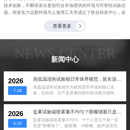
技术创新，不断研发出更加符合市场需求的环境与可靠性试验仪
器。研发实力志勤环境与上海理工大学成立了联合研发中心，设
有制冷系统与硬件开发、软件开发、结构设计小组，配有资料
查看更多
室、设备室、实验室等基础设施，可进行多种检测性实验，包
括：可靠性试验和电磁兼容试验等，实现了对产品的全面检测，
确保每件产品的质量。上海理工大学制冷与低温工程专业学科是
一个具有制冷本科、硕士和博士学位授予权专业学科，成立于
NEWS CENTER
1970年，1981年获得我国*制冷与低温工程硕士学位授予权，
新闻中心
1986年获得我国*制冷与低温工程博士点授予权，是我国早拥有
该学科博士点授权的三所高校之一。1988培养的国内的一个制
冷与低温工程专业博士毕业。2005年制冷与低温工程获上海市
高低温湿热试验箱日常保养规范，延长设备使用寿命
2026
重点学科。学科依托务实的科研队伍主要研究获得、并保持低于
高低温湿热试验箱作为模拟异常环境的核心设
环境温度的原理与方法，实现该条件所需要的仪器和设备，以及
7-28
备，在科研、生产及质量控制中扮演着关键角
研究低于环境温度的条件下工程应用。承担了许多国家和上海市
色。其性能稳定性直接影响测试数据的准确性。
的重点攻关、国家自然科学基金、国家科技攻关计划、国防预
通过科学规范的日常保养，不仅能降低故障率、
研、部委级科技攻关、上海市曙光计划项目以及大量企业委托项
延长设备使用寿命，还可保障测试工作的连续
盐雾试验箱喷雾量不均匀？喷嘴堵塞只是原因之一
2026
性。本文从技术层面解析保养要点，助力用户构
目任务研究等，取得了一批可喜的科研...
盐雾试验箱喷雾量不均匀，十个人里九个第一反
建高效维护体系。一、日常基础维护：筑牢设备
6-26
应是"喷嘴堵了"。换喷嘴、冲喷嘴、超声波清洗，
稳定运行根基1.清洁内外表面：每日使用后，用