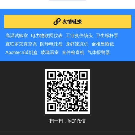
等多种规格，针刺速度约0.7mm/s，可通过更换夹具适配
不同尺寸电池。优势在于设备成本低、操作灵活，适合科
研阶段的小批量...
友情链接
高温试验室
电力物联网仪表
工业变倍镜头
卫生螺杆泵
直联罗茨真空泵
防静电托盘
龙虾速冻机
金相显微镜
Apohtech试剂盒
玻璃温室
首件检查机
气体报警器
扫一扫，添加微信