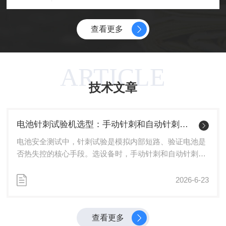
和加速自然界中臭氧对材料的破坏过程，该设备
的“全能考场”。一、从“单一”到“复合”：测试理念
能够在短时间内预测材料的长期使用寿命，为橡
的进化传统盐雾箱仅能提供持续的喷雾环境，主
胶、塑料、涂料等制品的研发与质量控制提供关
要用于评估涂层在恒定高盐分下的耐蚀性。而复
查看更多
键数据支撑。一、设备核心功能与原理臭氧老化
合盐雾试...
试验箱的核心功能在于精确模拟并强化臭氧环
境。设备通过内置臭氧发生器产生特定浓度的臭
氧气体，在密闭工作室中形成稳定、均匀的测试
ARTICLE
环境。其精确的温湿度控制系统，确保试验条件
技术文章
符合国际标准如ISO、ASTM和GB/T的要求。该
设备通过加速...
电池针刺试验机选型：手动针刺和自动针刺到底该选哪个
电池安全测试中，针刺试验是模拟内部短路、验证电池是
否热失控的核心手段。选设备时，手动针刺和自动针刺的
争论从未停过。一方说手动灵活省钱，另一方说自动精准
可靠。但这个问题的答案从来不在"哪个更好"里，而在"你
2026-6-23
的测试场景到底需要什么"里。一、手动针刺：灵活但天花
板明显手动电池针刺试验机通常采用手压机或液压泵配合
行程延长杆实现穿刺，钢钉直径可选3mm、5mm、8mm
查看更多