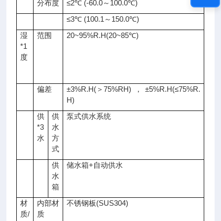
分布度
≤2℃ (-60.0～100.0℃)
≤3℃ (100.1～150.0℃)
湿
范围
20~95%R.H(20~85℃)
*1
度
偏差
±3%R.H(＞75%RH)，±5%R.H(≤75%R.
H)
供
供
泵式供水系统
*3
水
水
方
式
供
储水箱+自动供水
水
箱
材
内部材
不锈钢板(SUS304)
质/
质