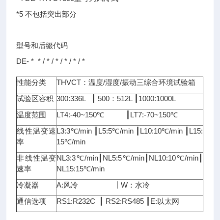
*5 不包括突出部分
型号和后缀代码
DE- * * / * / * / * / * / *
性能分类
THVCT：温度/湿度/振动三综合环境试验箱
试验区容积
300:336L ┃ 500：512L ┃1000:1000L
温度范围
LT4:-40~150℃ ┃LT7:-70~150℃
线性温变速
L3:3℃/min ┃L5:5℃/min ┃L10:10℃/min ┃L15:
率
15℃/min
非线性温变
NL3:3℃/min┃NL5:5℃/min┃NL10:10℃/min┃
速率
NL15:15℃/min
冷凝器
A:风冷 ┃W：水冷
通信选项
RS1:R232C ┃ RS2:RS485 ┃E:以太网