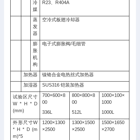
冷
R23、R404A
媒
蒸
空冷式板翅冷却器
发
器
膨
电子式膨胀阀/毛细管
胀
机
构
加热器
镍铬合金电热丝式加热器
加湿器
SUS316 铠装加热器
700×600×8
800×800×8
1000×100×
试验区尺寸
00
00
1000
W * H * D
(mm)
336L
512L
1000L
外形尺寸W
1200×1300
1300×1500
1500×1650
* H * D (m
×2500
×2500
×2700
m)*5