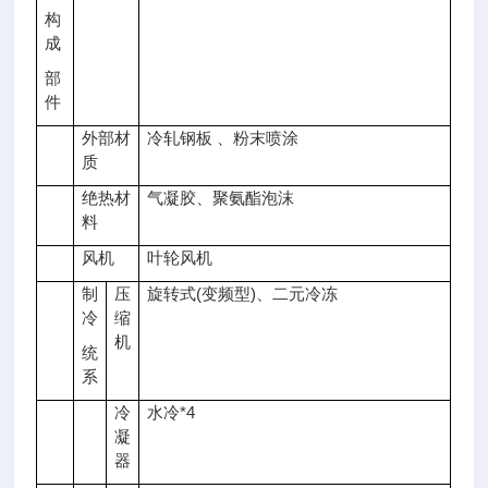
构
成
部
件
外部材
冷轧钢板 、粉末喷涂
质
绝热材
气凝胶、聚氨酯泡沫
料
风机
叶轮风机
制
压
旋转式(变频型)、二元冷冻
冷
缩
机
统
系
冷
水冷*4
凝
器