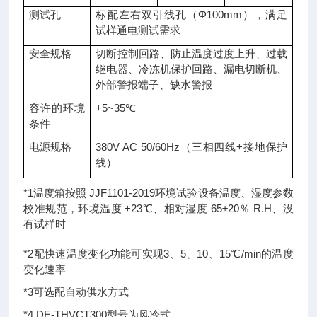
测试孔
标配左右双引线孔（Φ100mm），满足
试样通电测试需求
安全规格
切断控制回路、防止温度过度上升、过载
继电器、冷冻机保护回路、漏电切断机、
外部警报端子、缺水警报
容许的环境
+5~35℃
条件
电源规格
380V AC 50/60Hz（三相四线+接地保护
线）
*1温度箱按照 JJF1101-2019环境试验设备温度、湿度参数
校准规范，环境温度 +23℃、相对湿度 65±20％ R.H、没
有试样时
*2配快速温度变化功能可实现3、5、10、15℃/min的温度
变化速率
*3可选配自动供水方式
*4 DE-THVCT300型号为风冷式