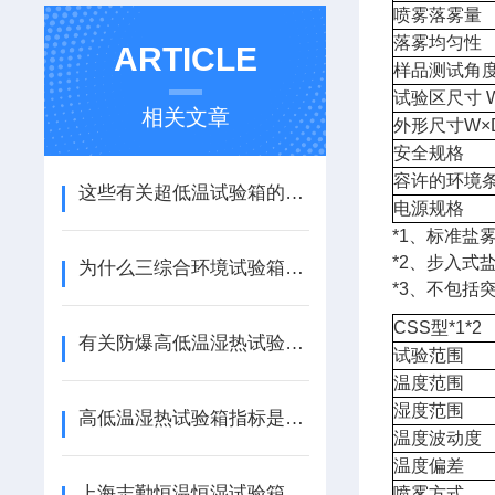
喷雾落雾量
落雾均匀性
ARTICLE
样品测试角
试验区尺寸 
相关文章
外形尺寸W×D
安全规格
容许的环境
这些有关超低温试验箱的基础知识，你是否掌握？
电源规格
*1、标准盐
*2、步入式
为什么三综合环境试验箱环境模拟更真实、试验效率更高？
*3、不包括
CSS型*1*2
有关防爆高低温湿热试验箱的日常保养，上海志勤已经为大家总结好了
试验范围
温度范围
湿度范围
高低温湿热试验箱指标是如何设置的？
温度波动度
温度偏差
上海志勤恒温恒湿试验箱拥有哪些杰出优势？
喷雾方式