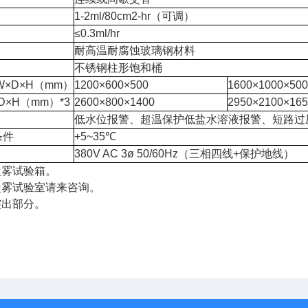
1-2ml/80cm2-hr（可调）
≤0.3ml/hr
耐高温耐腐蚀玻璃钢材料
不锈钢柱形饱和桶
W×D×H（mm）
1200×600×500
1600×1000×50
×H（mm）*3
2600×800×1400
2950×2100×16
低水位报警、超温保护低盐水溶液报警、短路过
条件
+5~35℃
380V AC 3ø 50/60Hz（三相四线+保护地线）
盐雾试验箱。
盐雾试验室请来咨询。
突出部分。