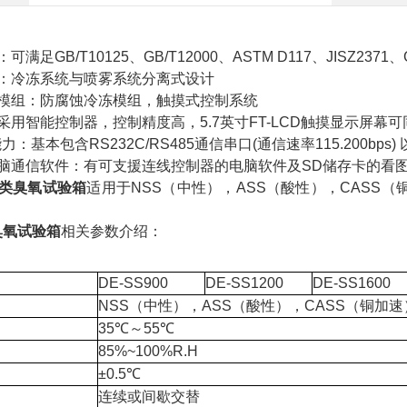
特征：
满足GB/T10125、GB/T12000、ASTM D117、JISZ2371
计：冷冻系统与喷雾系统分离式设计
的模组：防腐蚀冷冻模组，触摸式控制系统
采用智能控制器，控制精度高，5.7英寸FT-LCD触摸显示屏
力：基本包含RS232C/RS485通信串口(通信速率115.200bps
电脑通信软件：有可支援连线控制器的电脑软件及SD储存卡的看
类臭氧试验箱
适用于NSS（中性），ASS（酸性），CASS
臭氧试验箱
相关参数介绍：
DE-SS900
DE-SS1200
DE-SS1600
NSS（中性），ASS（酸性），CASS（铜加速
35℃～55℃
85%~100%R.H
±0.5℃
连续或间歇交替