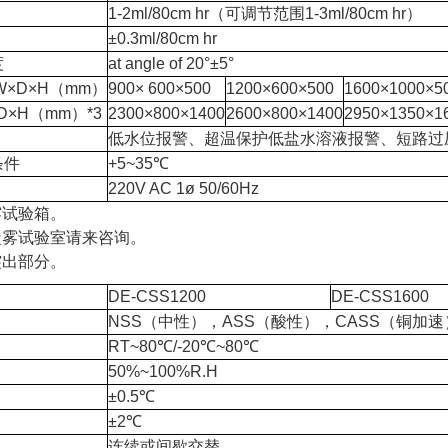
1-2ml/80cm hr（可调节范围1-3ml/80cm hr）
±0.3ml/80cm hr
度
at angle of 20°±5°
W×D×H（mm）
900× 600×500
1200×600×500
1600×1000×5
×H（mm）*3
2300×800×1400
2600×800×1400
2950×1350×1
低水位报警、超温保护低盐水溶液报警、短路过
条件
+5~35℃
220V AC 1ø 50/60Hz
雾试验箱。
盐雾试验室请来咨询。
突出部分。
DE-CSS1200
DE-CSS1600
NSS（中性），ASS（酸性），CASS（铜
RT~80℃/-20℃~80℃
50%~100%R.H
±0.5℃
±2℃
连续或间歇交替