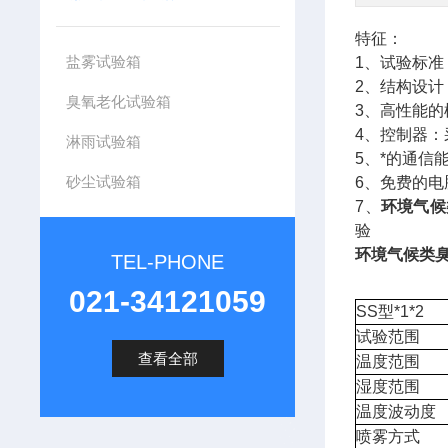
盐雾试验箱
1、试验标准：可
2、结构设
臭氧老化试验箱
3、高性能
4、控制器：
淋雨试验箱
5、*的通信能
砂尘试验箱
6、免费的
7、
环境气候
验
环境气候类
TEL-PHONE
021-34121059
SS型*1*2
试验范围
查看全部
温度范围
湿度范围
温度波动度
喷雾方式