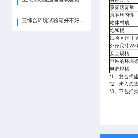
喷雾落雾量
落雾均匀性
三综合环境试验箱好不好用？这里就有你想知道的答案
箱体材质
饱和桶
试验区尺寸 
外形尺寸W×D
安全规格
容许的环境
电源规格
*1、复合式
*2、步入式
*3、不包括