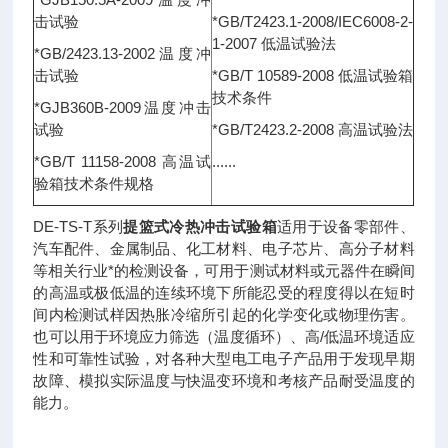
击试验
*GB/T2423.1-2008/IEC6008-2-
1-2007 低温试验法
*GB/2423.13-2002温度冲
击试验
*GB/T 10589-2008 低温试验箱
技术条件
*GJB360B-2009温度冲击
试验
*GB/T2423.2-2008 高温试验法
*GB/T 11158-2008 高温试
......
验箱技术条件规格
DE-TS-T系列
提篮式冷热冲击试验箱
适用于设备零部件、
汽车配件、金属制品、化工材料、电子芯片、高分子材料
等相关行业*的检测设备，可用于测试材料或元器件在瞬间
的高温或极低温的连续环境下所能忍受的程度得以在短时
间内检测试样因热胀冷缩所引起的化学变化或物理伤害。
也可以用于环境应力筛选（温度循环）、高/低温环境适应
性和可靠性试验，对各种大型电工电子产品用于发现早期
故障、模拟实际温度与快温变环境和考核产品耐受温度的
能力。