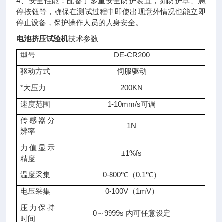
4、安全性能：配备了多重安全防护装置，如防护罩、急
停按钮等，确保在测试过程中即使出现意外情况也能立即
停止设备，保护操作人员的人身安全。
电池挤压试验机
技术参数
型号
DE-CR200
驱动方式
伺服驱动
*大压力
200KN
速度范围
1-10mm/s可调
传感器分
1N
辨率
力值显示
±1%fs
精度
温度采集
0-800℃（0.1℃）
电压采集
0-100V（1mV）
压力保持
0～9999s 内可任意设定
时间