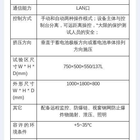
通信能力
LAN口
控制方式
手动和自动两种操作模式；设备主体与控
制台分离，可远距离操控，*大限的保护测
试人员的安全；
挤压方向
垂直于蓄电池极板方向或蓄电池单体排列
方向施压
试验区尺
寸W * H *
750×500×550/137L
D(mm)
外形尺寸
1000×1800×800
W * H * D
(mm)
其它
配备远程监控、防爆链、视窗钢网防止爆
炸物抛射、泄压、照明
容许的环
+5~35℃
境条件