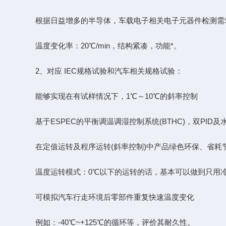
根据日益增多的半导体，车载电子相关电子元器件检测需求，增
温度变化率：20℃/min，结构紧凑，功能*。
2、对应 IEC规格试验和汽车相关规格试验：
能够实现在有试样情况下，1℃～10℃的斜率控制
基于ESPEC的平衡调温调湿控制系统(BTHC)，双PI
在定值运转及程序运转(斜率控制)中产品绿色环保、省耗
温度运转模式：0℃以下的运转的话，基本可以做到只用冷冻机去达到
可模拟汽车行走环境后零部件重复快速温度变化
例如：-40℃~+125℃的循环等，评价其耐久性。