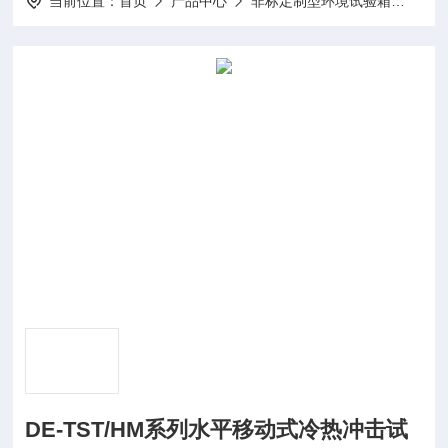
当前位置：
首页
产品中心
非标定制型环境试验箱
水平
DE-TST/HM系列水平移动式冷热冲击试