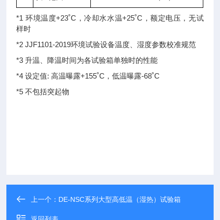
*1 环境温度+23˚C，冷却水水温+25˚C，额定电压，无试
样时
*2 JJF1101-2019环境试验设备温度、湿度参数校准规范
*3 升温、降温时间为各试验箱单独时的性能
*4 设定值: 高温曝露+155˚C，低温曝露-68˚C
*5 不包括突起物
上一个：
DE-NSC系列大型高低温（湿热）试验箱
返回列表