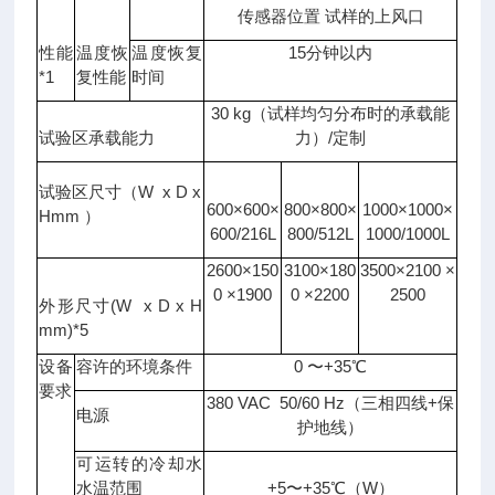
传感器位置 试样的上风口
性能
温度恢
温度恢复
15分钟以内
*1
复性能
时间
30 kg（试样均匀分布时的承载能
试验区承载能力
力）/定制
试验区尺寸（W x D x
600×600×
800×800×
1000×1000×
H
mm
）
600/216L
800/512L
1000/1000L
2600×150
3100×180
3500×2100 ×
0 ×1900
0 ×2200
2500
外形尺寸(W x D x H
mm)*5
设备
容许的环境条件
0 〜+35℃
要求
380 VAC 50/60 Hz（三相四线+保
电源
护地线）
可运转的冷却水
水温范围
+5〜+35℃（W）