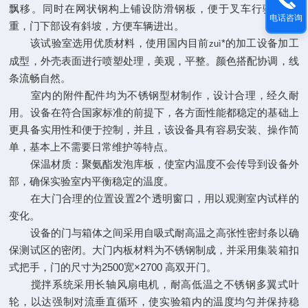
飘移。同时在网状钢构上铺设防滑钢板，便于叉车行驶和 载
电话咨询
重，门下部设有斜坡，方便车辆进出。
该试验室选用优质材料，使用国内目前
*的加工设备加工
zuì
成型，外壳表面进行喷塑处理，美观，平整。颜色搭配协调，线
条流畅自然。
室内的附件配件均为不锈钢型材制作，设计合理，经久耐
用。设备在符合国家标准的前提下，各方面性能都稳定的基础上
更具备实用性和便于控制，并且，该设备具有容易安装、操作简
单，基本上不需要日常维护等特点。
保温材质：聚氨酯发泡库板，使室内温度不会传导到设备外
部，确保实验室内平衡稳定的温度。
在大门合理的位置设置2个透明窗口，用以观测室内试样的
变化。
设备的门与箱体之间采用自吸式耐高温之高张性密封条以确
保测试区的密闭。大门内板材料为不锈钢制成，并采用集装箱扣
式把手，门的尺寸为2500宽×2700 高双开门。
搅拌系统采用长轴风扇电机，耐高低温之不锈钢多翼式叶
轮，以达强制对流垂直循环，使实验箱内的温度均匀并保持稳