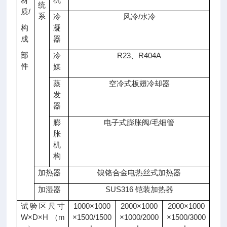
材
统
质/
系
冷
风冷/水冷
构
凝
成
器
部
冷
R23、R404A
件
媒
蒸
空冷式板翅冷却器
发
器
膨
电子式膨胀阀/毛细管
胀
机
构
加热器
镍铬合金电热丝式加热器
加湿器
SUS316 铠装加热器
试验区尺寸
1000×1000
2000×1000
2000×1000
W×D×H （m
×1500/1500
×1000/2000
×1500/3000