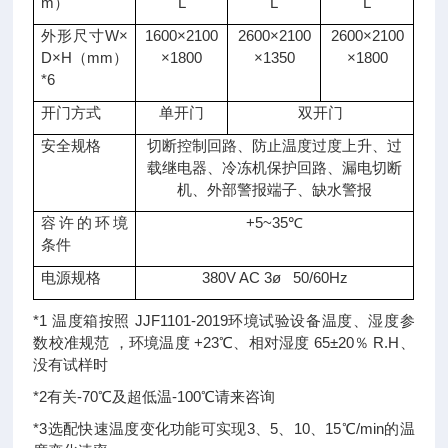
m）
L
L
L
外形尺寸W×
1600×2100
2600×2100
2600×2100
D×H（mm）
×1800
×1350
×1800
*6
开门方式
单开门
双开门
安全规格
切断控制回路、防止温度过度上升、过
载继电器、冷冻机保护回路、漏电切断
机、外部警报端子、缺水警报
容许的环境
+5~35℃
条件
电源规格
380V AC 3ø 50/60Hz
*1 温度箱按照 JJF1101-2019环境试验设备温度、湿度参
数校准规范 ，环境温度 +23℃、相对湿度 65±20％ R.H、
没有试样时
*2有关-70℃及超低温-100℃请来咨询
*3选配快速温度变化功能可实现3、5、10、15℃/min的温