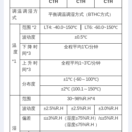
CTH
CTH
CTH
调温调湿方
平衡调温调湿方式（BTHC方式）
式
范围 *2
LT4: -40.0~150℃ ┃ LT6: -60.0~150℃
波动度
±0.5℃
温
下降时
全程平均1℃/分钟
度
间*3
*1
上升时
全程平均1~3℃/分钟
间*3
±1℃ (-60～100℃)
分布度
±2℃ (100.1～150℃)
范围
30~98%R.H*4
波动度
±2.5%R.H
±2.5%R.H
±3.0%R.H
偏差
≤±3%R.H（湿度≥75%R.H）/≤±5%R.H
（湿度≤75%R.H ）
湿