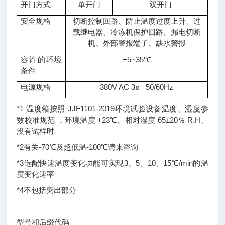
开门方式
单开门
双开门
安全规格
切断控制回路、防止温度过度上升、过
载继电器、冷冻机保护回路、漏电切断
机、外部警报端子、缺水警报
容许的环境
+5~35℃
条件
电源规格
380V AC 3ø 50/60Hz
*1 温度箱按照 JJF1101-2019环境试验设备温度、湿度参
数校准规范 ，环境温度 +23℃、相对湿度 65±20％ R.H、
没有试样时
*2有关-70℃及超低温-100℃请来咨询
*3选配快速温度变化功能可实现3、5、10、15℃/min的温
度变化速率
*4不包括突出部分
型号和后缀代码