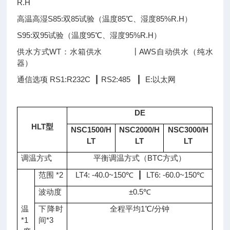
R.H
高温高湿S85:双85试验（温度85℃、湿度85%R.H）
S95:双95试验（温度95℃、湿度95%R.H）
供水方式WT：水箱供水 ┃AWS自动供水（纯水
器）
通信选项 RS1:R232C ┃ RS2:485 ┃ E:以太网
DE
HLT型
NSC1500/H
NSC2000/H
NSC3000/H
LT
LT
LT
调温方式
平衡调温方式（BTC方式）
范围 *2
LT4: -40.0~150℃ ┃ LT6: -60.0~150℃
波动度
±0.5℃
温
下降时
全程平均1℃/分钟
*1
间*3