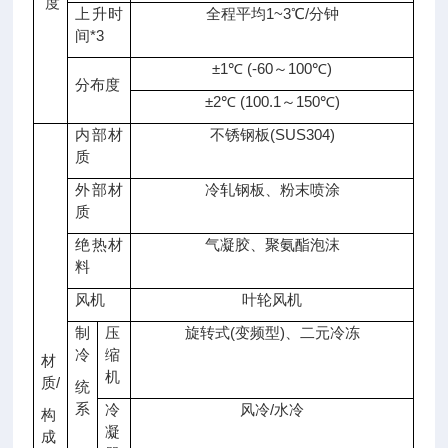
度
上升时
全程平均1~3℃/分钟
间*3
±1℃ (-60～100℃)
分布度
±2℃ (100.1～150℃)
内部材
不锈钢板(SUS304)
质
外部材
冷轧钢板、粉末喷涂
质
绝热材
气凝胶、聚氨酯泡沫
料
风机
叶轮风机
制
压
旋转式(变频型)、二元冷冻
冷
缩
材
机
质/
统
系
冷
风冷/水冷
构
凝
成