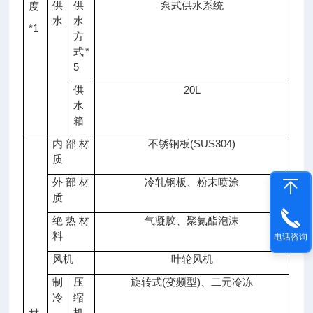
供
供
泵式供水系统
度
水
水
*1
方
式*
5
供
20L
水
箱
内部材
不锈钢板(SUS304)
质
外部材
冷轧钢板、粉末喷涂
质
绝热材
气凝胶、聚氨酯泡沫
料
电话咨询
风机
叶轮风机
制
压
旋转式(变频型)、二元冷冻
冷
缩
机