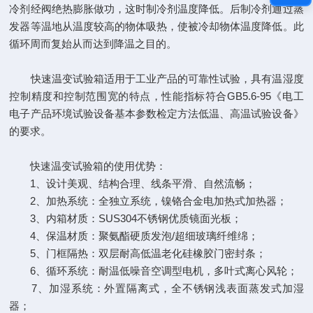
冷剂经阀绝热膨胀做功，这时制冷剂温度降低。后制冷剂通过蒸
发器等温地从温度较高的物体吸热，使被冷却物体温度降低。此
循环周而复始从而达到降温之目的。
快速温变试验箱适用于工业产品的可靠性试验，具有温湿度
控制精度和控制范围宽的特点，性能指标符合GB5.6-95《电工
电子产品环境试验设备基本参数检定方法低温、高温试验设备》
的要求。
快速温变试验箱的使用优势：
1、设计美观、结构合理、线条平滑、自然流畅；
2、加热系统：全独立系统，镍铬合金电加热式加热器；
3、内箱材质：SUS304不锈钢优质镜面光板；
4、保温材质：聚氨酯硬质发泡/超细玻璃纤维绵；
5、门框隔热：双层耐高低温老化硅橡胶门密封条；
6、循环系统：耐温低噪音空调型电机，多叶式离心风轮；
7、加湿系统：外置隔离式，全不锈钢浅表面蒸发式加湿
器；