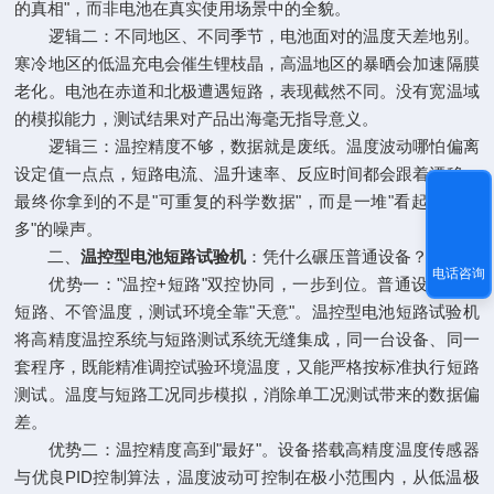
的真相"，而非电池在真实使用场景中的全貌。
逻辑二：不同地区、不同季节，电池面对的温度天差地别。
寒冷地区的低温充电会催生锂枝晶，高温地区的暴晒会加速隔膜
老化。电池在赤道和北极遭遇短路，表现截然不同。没有宽温域
的模拟能力，测试结果对产品出海毫无指导意义。
逻辑三：温控精度不够，数据就是废纸。温度波动哪怕偏离
设定值一点点，短路电流、温升速率、反应时间都会跟着漂移。
最终你拿到的不是"可重复的科学数据"，而是一堆"看起来差不
多"的噪声。
二、
温控型电池短路试验机
：凭什么碾压普通设备？
电话咨询
优势一："温控+短路"双控协同，一步到位。普通设备只管
短路、不管温度，测试环境全靠"天意"。温控型电池短路试验机
将高精度温控系统与短路测试系统无缝集成，同一台设备、同一
套程序，既能精准调控试验环境温度，又能严格按标准执行短路
测试。温度与短路工况同步模拟，消除单工况测试带来的数据偏
差。
优势二：温控精度高到"最好"。设备搭载高精度温度传感器
与优良PID控制算法，温度波动可控制在极小范围内，从低温极