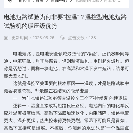
当前位置：
首页
新闻中心
电池短路试验为何非要“控温”？温控型电池短路试验机的碾压级优势
电池短路试验为何非要“控温”？温控型电池短路
试验机的碾压级优势
更新时间：2026-05-26
点击次数：138
电池短路，是电池安全领域最致命的"考验"。正负极瞬间导
通，电流狂飙，焦耳热席卷，轻则漏液鼓包，重则起火爆炸。但
你是否想过：同样一块电池，在高温和常温下发生短路，结果可
能天差地别。
这就是温控至关重要的根本原因——温度，才是短路试验中
最容易被忽视、却最能左右结果的隐形变量。
一、为什么短路试验必须带温控？三个"不控就废"的硬逻辑
逻辑一：温度直接改写短路反应路径。电池内部的电化学反
应对温度极度敏感。高温下隔膜加速软化，内阻骤降，短路电流
更大、温升更猛，热失控来得更快更烈。常温下可能只是冒烟，
高温下直接就是爆燃。不控温，你测到的永远只是"一个温度点