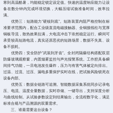
寒到高温酷暑，均能稳定锁定设定值。快速的温度响应能力让设
备在数分钟内完成环境切换，大幅压缩试验准备时间，效率拉
满。
优势三：短路能力"硬核到底"。短路装置内阻严格控制在标
准要求范围内，配合工业级直流电磁接触器、全铜接线柱与宽厚
铜板导流，散热效果拉满，大电流冲击下依然稳定运行。瞬间可
承受较高短路电流，真实还原恶劣的短路场景，数据不失真、设
备不损耗。
优势四：安全防护"武装到牙齿"。全封闭隔爆结构搭配双层
防爆玻璃观察窗，内置烟雾监控与声光报警系统。工作腔具备瞬
间排气功能，一旦电池发生爆炸，压力与有害气体被定向排出。
过温、过流、过压、漏电多重保护实时在线，把试验风险锁死在
设备内部。
优势五：数据全链路可追溯。智能数据采集系统同步记录电
压、电流、温度全量数据，实时存储、一键导出，支持深度分析
与曲线绘制。从试验参数设定到结果输出，全流程数字化，满足
标准合规与产品溯源的双重需求。
三、谁最需要这台设备？