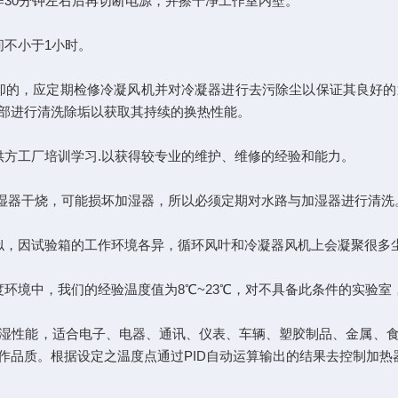
30分钟左右后再切断电源，并擦干净工作室内壁。
不小于1小时。
却的，应定期检修冷凝风机并对冷凝器进行去污除尘以保证其良好的
部进行清洗除垢以获取其持续的换热性能。
方工厂培训学习.以获得较专业的维护、维修的经验和能力。
湿器干烧，可能损坏加湿器，所以必须定期对水路与加湿器进行清洗
，因试验箱的工作环境各异，循环风叶和冷凝器风机上会凝聚很多
境中，我们的经验温度值为8℃~23℃，对不具备此条件的实验室
性能，适合电子、电器、通讯、仪表、车辆、塑胶制品、金属、食
作品质。根据设定之温度点通过PID自动运算输出的结果去控制加热