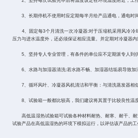
2、坚持每次试验完毕后将温度设定在环境温度附近，工作
3、长期停机不使用时应定期每半月给产品通电，通电时间
4、固定每3个月清洗一次冷凝器:对于压缩机采用风冷冷
压力与进水温度外，还必须保证相应流量。并定期对冷凝器内
5、坚持专人专业管理，有条件的单位应不定期派专人到供
6、水路与加湿器清洗:若水路不畅、加湿器结垢易导致加
7、循环风叶、冷凝器风机清洁和平衡：与清洗蒸发器相似
8、试验箱一般都比较高，我们建议将其置于比较良性温度环
高低温湿热试验箱可试验各种材料耐热、耐寒、耐干、耐湿
试验产品在高低温湿热的环境下模拟运行，以评估该产品的工